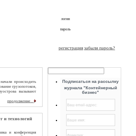
логин
пароль
регистрация
забыли пароль?
Подписаться на рассылку
 начали происходить
ование грузопотоков,
журнала "Контейнерный
луострова вызывают
бизнес"
продолжение...
г и технологий
вка и конференция