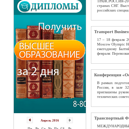
ТРАНСРОССИЯ-2015.
странах СНГ. Выст
российских специал
Transport Busines
17 – 18 февраля 2
Moscow Olympic Ho
ежегодному Балти
февраля: Перевозки
Конференция «О
В рамках подгото
России, в зале 3
приглашены руково
технических совето
Транспортный Фо
Апрель 2016
МЕЖДУНАРОДНЫ
Пн
Вт
Ср
Чт
Пт
Сб
Вс