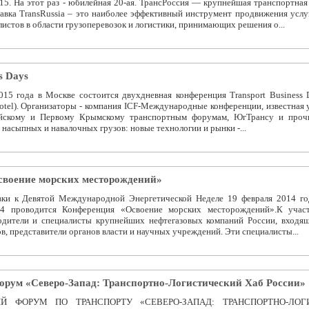
 На этот раз - юбилейная 20-ая. ТрансРоссия — крупнейшая транспортная 
авка TransRussia – это наиболее эффективный инструмент продвижения услу
истов в области грузоперевозок и логистики, принимающих решения о...
s Days
015 года в Москве состоится двухдневная конференция Transport Business
tel). Организаторы - компания ICF-Международные конференции, известная 
йскому и Первому Крымскому транспортным форумам, ЮгТрансу и проч
 насыпных и навалочных грузов: новые технологии и рынки -...
своение морских месторождений»
вки к Девятой Международной Энергетической Неделе 19 февраля 2014 го
24 проводится Конференция «Освоение морских месторождений».К уча
дители и специалисты крупнейших нефтегазовых компаний России, входящ
в, представители органов власти и научных учреждений. Эти специалисты...
рум «Северо-Запад: Транспортно-Логистический Хаб России»
Й ФОРУМ ПО ТРАНСПОРТУ «СЕВЕРО-ЗАПАД: ТРАНСПОРТНО-ЛОГ