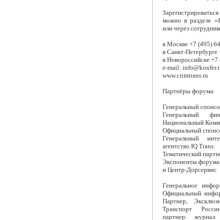
Зарегистрироватьс
можно в разделе «
или через сотрудник
в Москве +7 (495) 6
в Санкт-Петербурге 
в Новороссийске +7 
e-mail:
info@konfer.
www.crimtrans.ru
Партнёры форума:
Генеральный спонс
Генеральный фин
Национальный Комм
Официальный спонс
Генеральный инте
агентство IQ Trans
Тематический партн
Экспоненты форума: 
и Центр-Дорсервис
Генеральное инфор
Официальный инфо
Партнер, Эксклюз
Транспорт Росси
партнер: журнал 