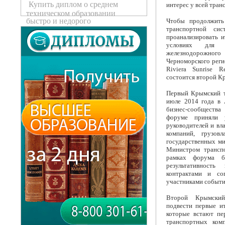
Купить диплом о среднем
интерес у всей тран
техническом образовании
быстро и недорого
Чтобы продолжить
транспортной си
проанализировать 
условиях для 
железнодорожного
Черноморского регио
Riviera Sunrise 
состоится второй К
Первый Крымский 
июле 2014 года в 
бизнес-сообществ
форуме приняли 
руководителей и вл
компаний, грузовл
государственных ми
Министром трансп
рамках форума б
результативност
контрактами и со
участниками событи
Второй Крымский
подвести первые и
которые встают пе
транспортных комп