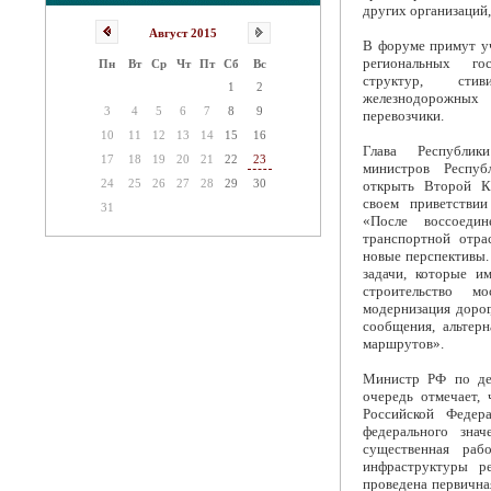
других организаций
Август 2015
В форуме примут у
региональных го
Пн
Вт
Ср
Чт
Пт
Сб
Вс
структур, сти
1
2
железнодорожных
3
4
5
6
7
8
9
перевозчики.
10
11
12
13
14
15
16
Глава Республик
17
18
19
20
21
22
23
министров Респуб
24
25
26
27
28
29
30
открыть Второй К
своем приветстви
31
«После воссоеди
транспортной отра
новые перспективы
задачи, которые и
строительство м
модернизация дорог
сообщения, альтер
маршрутов».
Министр РФ по де
очередь отмечает,
Российской Федер
федерального зна
существенная раб
инфраструктуры р
проведена первична