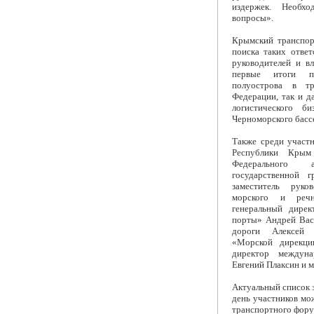
издержек. Необх
вопросы».
Крымский транспо
поиска таких отве
руководителей и вл
первые итоги пр
полуострова в тр
Федерации, так и д
логистического б
Черноморского басс
Также среди участ
Республики Крым 
Федерального 
государственной 
заместитель руко
морского и речн
генеральный дире
порты» Андрей Вас
дороги Алексей 
«Морской дирекци
директор междуна
Евгений Плаксин и м
Актуальный список 
день участников мо
транспортного фору